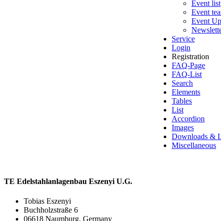
Event list
Event tea
Event U
Newslett
Service
Login
Registration
FAQ-Page
FAQ-List
Search
Elements
Tables
List
Accordion
Images
Downloads & L
Miscellaneous
TE Edelstahlanlagenbau Eszenyi U.G.
Tobias Eszenyi
Buchholzstraße 6
06618 Naumburg, Germany